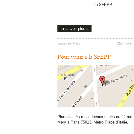
— La SFEPP
En savoir plus »
posted by
Fred
25th novem
Pour venir à la SFEPP
Plan d’accès à nos locaux situés au 22 rue 
Méry à Paris 75013. Métro Place d’Italie.