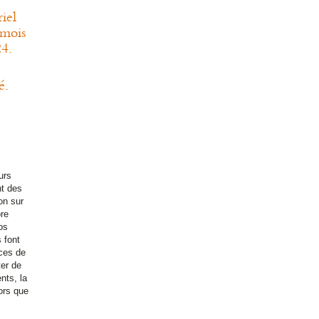
iel
 mois
24.
é.
urs
nt des
on sur
re
os
 font
nces de
ter de
nts, la
lors que