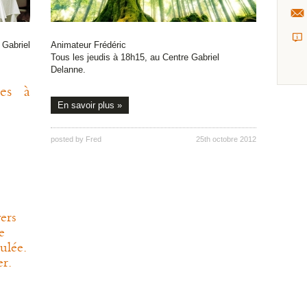
Gabriel
Animateur Frédéric
Tous les jeudis à 18h15, au Centre Gabriel
Delanne.
es à
En savoir plus »
posted by
Fred
25th octobre 2012
vers
e
ulée.
er.