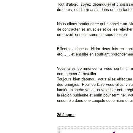
Tout d’abord, soyez détendu(e) et choisissez
du corps, ou d’être assis dans un bon fauteu
Nous allons pratiquer ce qui s’appelle un Ni
de contracter les muscles et de les relâcher
un travail, si nous sommes sous tension.
Effectuez donc ce Nidra deux fois en cont
etc…… et ensuite en soufflant profondémen
Vous allez commencer à vous sentir « mou
commencer à travailler.
Toujours bien détendu, vous allez effectuer
des énergies. Pour ce faire vous allez vis
lumière blanche venait envelopper cette rég
la région pubienne et enfin pour terminer, 
ensemble dans une coupole de lumière et en
2è étape :