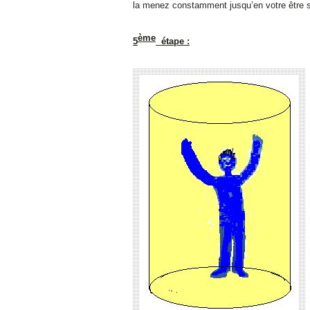
la menez constamment jusqu’en votre être sou
ème
5
étape :