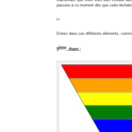
passera à ce moment dés que cette lévitati
t>
Entrez dans ces différents éléments, comme
ème
9
étape :