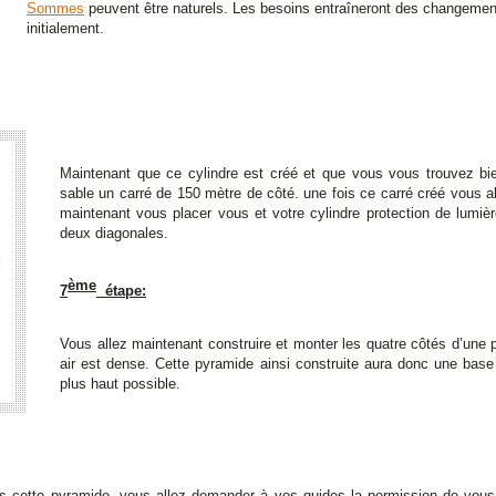
Sommes
peuvent être naturels. Les besoins entraîneront des changeme
initialement.
Maintenant que ce cylindre est créé et que vous vous trouvez bie
sable un carré de 150 mètre de côté. une fois ce carré créé vous al
maintenant vous placer vous et votre cylindre protection de lumièr
deux diagonales.
ème
7
étape:
Vous allez maintenant construire et monter les quatre côtés d’une 
air est dense. Cette pyramide ainsi construite aura donc une base
plus haut possible.
s cette pyramide, vous allez demander à vos guides la permission de vous él