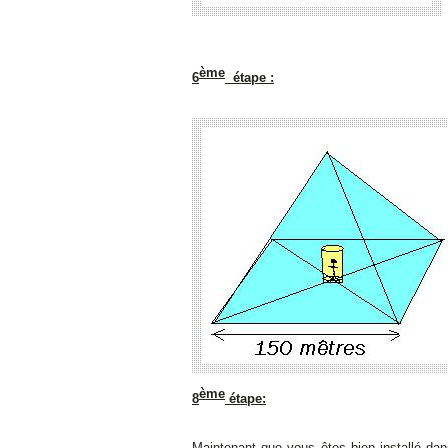
ème
6
étape :
ème
8
étape:
Maintenant que vous êtes bien installé dan