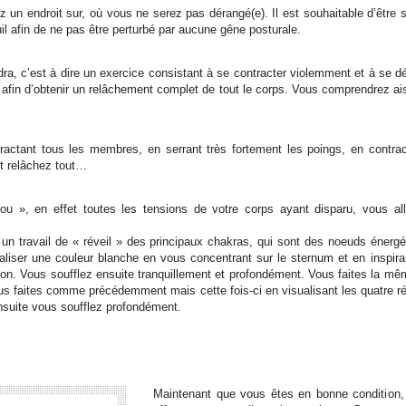
 un endroit sur, où vous ne serez pas dérangé(e). Il est souhaitable d’être s
il afin de ne pas être perturbé par aucune gêne posturale.
dra, c’est à dire un exercice consistant à se contracter violemment et à se d
 afin d’obtenir un relâchement complet de tout le corps. Vous comprendrez aisé
ractant tous les membres, en serrant très fortement les poings, en contrac
t relâchez tout…
 », en effet toutes les tensions de votre corps ayant disparu, vous alle
 un travail de « réveil » des principaux chakras, qui sont des noeuds énergé
ualiser une couleur blanche en vous concentrant sur le sternum et en insp
ion. Vous soufflez ensuite tranquillement et profondément. Vous faites la mêm
vous faites comme précédemment mais cette fois-ci en visualisant les quatre 
suite vous soufflez profondément.
Maintenant que vous êtes en bonne condition,