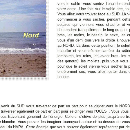
vers le sable. vous sentez l’eau descendr
votre corps. Une fois sur le sable sec, to
Vous allez vous trouver face au SUD. Là vou
commencer à vous sécher. pendant cette
solaires qui viennent vous chauffer et 
descendent tranquillement le long du cou, pu
bras, les mains, le bassin, le sexe, les 
vous d’un demi tour vers la droite à nouv
au NORD. Là dans cette position, le sole
chauffer et vous sécher l’arrière du crân
lombaires, les reins, les avant bras, les 
des genoux), les mollets, puis vous vous 
pour que le soleil vienne vous sécher la 
entièrement sec, vous allez rester dans 
bouger.
r du SUD vous traverser de part en part pour se diriger vers le NORD.
raverser également de part en part pour se diriger vers l’OUEST. Vous vous 
us traversant génèrent de l’énergie. Celle-ci s’élève de plus jusqu’à se t
ère blanche. Vous pouvez les imaginer tournoyant autour et au-dessus de vous
veau du HARA. Cette énergie que vous pouvez également représenter par des