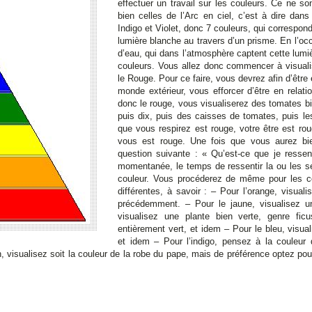
effectuer un travail sur les couleurs. Ce ne s
bien celles de l’Arc en ciel, c’est à dire dans
Indigo et Violet, donc 7 couleurs, qui corresponde
lumière blanche au travers d’un prisme. En l’occ
d’eau, qui dans l’atmosphère captent cette lumi
couleurs. Vous allez donc commencer à visualis
le Rouge. Pour ce faire, vous devrez afin d’êtr
monde extérieur, vous efforcer d’être en relati
donc le rouge, vous visualiserez des tomates 
puis dix, puis des caisses de tomates, puis le
que vous respirez est rouge, votre être est ro
vous est rouge. Une fois que vous aurez bie
question suivante : « Qu’est-ce que je resse
momentanée, le temps de ressentir la ou les s
couleur. Vous procéderez de même pour les c
différentes, à savoir : – Pour l’orange, visu
précédemment. – Pour le jaune, visualisez un
visualisez une plante bien verte, genre f
entièrement vert, et idem – Pour le bleu, visu
et idem – Pour l’indigo, pensez à la couleur d
n, visualisez soit la couleur de la robe du pape, mais de préférence optez pour