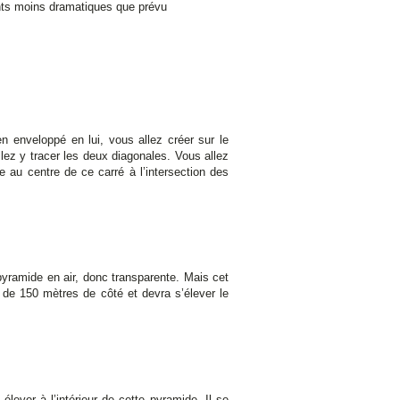
nts moins dramatiques que prévu
n enveloppé en lui, vous allez créer sur le
lez y tracer les deux diagonales. Vous allez
e au centre de ce carré à l’intersection des
pyramide en air, donc transparente. Mais cet
 de 150 mètres de côté et devra s’élever le
ever à l’intérieur de cette pyramide. Il se