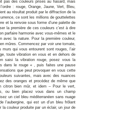
ont pas des couleurs prises au hasard, mais
 l’ordre : rouge, Orange, Jaune, Vert, Bleu,
nt au résultat produit par le diffraction de la
urrence, ce sont les millions de gouttelettes
ère et la renvoie sous forme d’une palette de
er la première de ces couleurs c’est à dire
e en parfaire harmonie avec vous-mêmes et le
on avec la nature. Pour la première couleur,
bien mûres. Commencez par voir une tomate,
s murs qui vous entourent sont rouges, l’air
uge, toute vibration en vous et en dehors de
n saisi la vibration rouge, posez vous la
ns dans le rouge « , puis faites une pause
ensations que peut provoquer en vous cette
ouleurs suivantes, mais avec des nuances
alisez des oranges et procédez de même que
 citron bien mûr, et idem – Pour le vert,
icus, ou bien placez vous dans un champ
alisez un ciel bleu méditerranéen sans nuage
e l’aubergine, qui est un d’un bleu frôlant
 la couleur produite par un éclair, un jour de