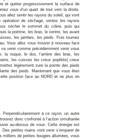
e et quitter progressivement la surface de
urnez vous d’un quart de tour vers la droite.
s allez sentir les rayons du soleil, qui vont
 opération de séchage, sentez les rayons
vous sécher le sommet du crâne, puis qui
is la poitrine, les bras, le ventre, les avant
cuisses, les jambes, les pieds. Puis tournez
eau; Vous allez vous trouver à nouveau face
il va venir comme précédemment venir vous
e, la nuque, le dos, l’arrière des bras, les
mains, les cuisses les creux poplités( creux
mettez légèrement sure la pointe des pieds
plante des pieds. Maintenant que vous êtes
cette position face au NORD et ne plus en
 Perpendiculairement à ce rayon, un autre
trouvez donc confronté à l’action simultanée
rouver au-dessus de vous. Cette énergie est
. Des petites mains vont venir s’emparer de
 milliers de petites bougies allumées, vous